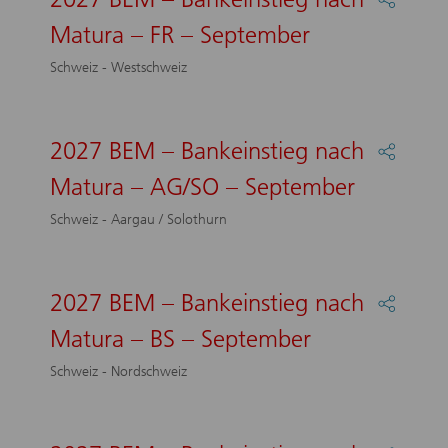
:
Matura – FR – September
2027
BEM
Schweiz - Westschweiz
–
Bankein
nach
Matura
2027 BEM – Bankeinstieg nach
Partage
–
:
FR
Matura – AG/SO – September
2027
–
BEM
Septem
Schweiz - Aargau / Solothurn
–
Bankein
nach
Matura
2027 BEM – Bankeinstieg nach
Partage
–
:
AG/SO
Matura – BS – September
2027
–
BEM
Septem
Schweiz - Nordschweiz
–
Bankein
nach
Matura