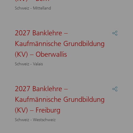
–
Kaufmä
Schweiz - Mittelland
Grundb
(KV)
–
Bern
2027 Banklehre –
Partage
:
Kaufmännische Grundbildung
2027
Bankle
(KV) – Oberwallis
–
Kaufmä
Schweiz - Valais
Grundb
(KV)
–
Oberwal
2027 Banklehre –
Partage
:
Kaufmännische Grundbildung
2027
Bankle
(KV) – Freiburg
–
Kaufmä
Schweiz - Westschweiz
Grundb
(KV)