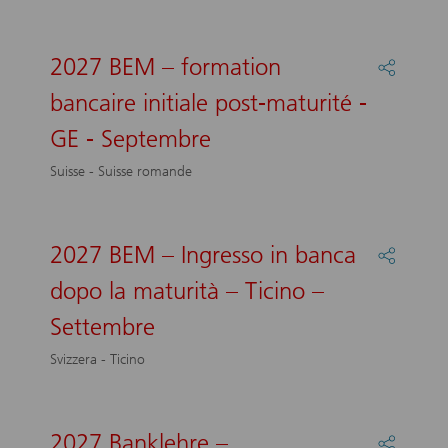
Bankein
nach
Matura
2027 BEM – formation
Partage
-
:
BE
bancaire initiale post-maturité -
2027
-
BEM
GE - Septembre
Septem
–
formati
Suisse - Suisse romande
bancair
initiale
post-
maturit
2027 BEM – Ingresso in banca
Partage
-
:
dopo la maturità – Ticino –
GE
2027
-
BEM
Settembre
Septem
–
Ingress
Svizzera - Ticino
in
banca
dopo
la
2027 Banklehre –
Partage