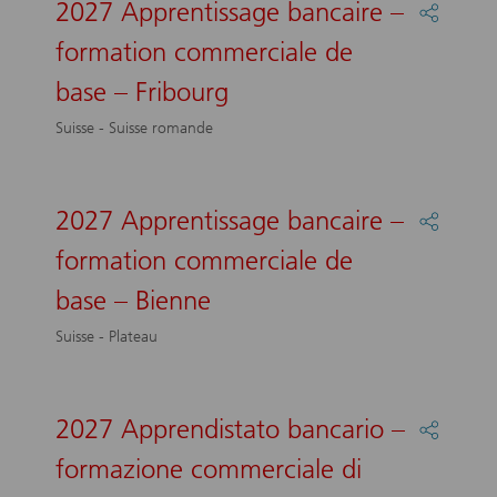
base
2027 Apprentissage bancaire –
Partage
–
:
formation commerciale de
Neuchâ
2027
Apprent
base – Fribourg
bancair
–
Suisse - Suisse romande
formati
commer
de
base
2027 Apprentissage bancaire –
Partage
–
:
formation commerciale de
Fribour
2027
Apprent
base – Bienne
bancair
–
Suisse - Plateau
formati
commer
de
base
2027 Apprendistato bancario –
Partage
–
:
formazione commerciale di
Bienne
2027
Apprend