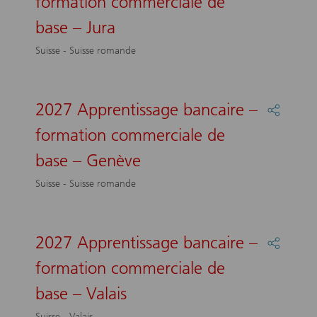
formation commerciale de
2027
Apprent
base – Jura
bancair
–
Suisse - Suisse romande
formati
commer
de
base
2027 Apprentissage bancaire –
Partage
–
:
formation commerciale de
Jura
2027
Apprent
base – Genève
bancair
–
Suisse - Suisse romande
formati
commer
de
base
2027 Apprentissage bancaire –
Partage
–
:
formation commerciale de
Genève
2027
Apprent
base – Valais
bancair
–
Suisse - Valais