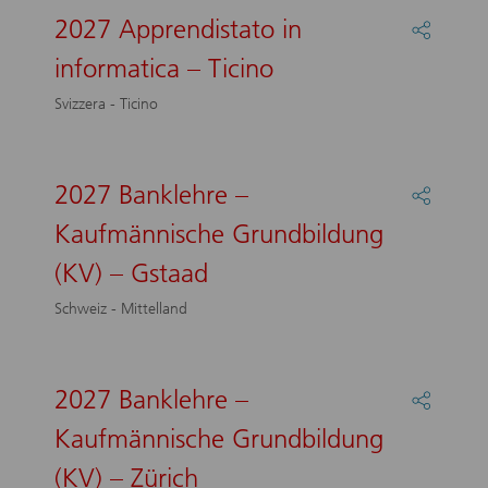
way-
2027 Apprendistato in
Partage
up
:
-
informatica – Ticino
2027
Zürich
Apprend
Svizzera - Ticino
in
informa
–
Ticino
2027 Banklehre –
Partage
:
Kaufmännische Grundbildung
2027
Bankle
(KV) – Gstaad
–
Kaufmä
Schweiz - Mittelland
Grundb
(KV)
–
Gstaad
2027 Banklehre –
Partage
:
Kaufmännische Grundbildung
2027
Bankle
(KV) – Zürich
–