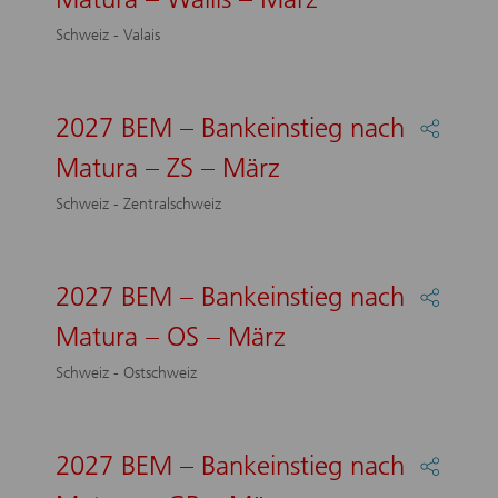
2027
–
BEM
März
Schweiz - Valais
–
Bankein
nach
Matura
2027 BEM – Bankeinstieg nach
Partage
–
:
Wallis
Matura – ZS – März
2027
–
BEM
März
Schweiz - Zentralschweiz
–
Bankein
nach
Matura
2027 BEM – Bankeinstieg nach
Partage
–
:
ZS
Matura – OS – März
2027
–
BEM
März
Schweiz - Ostschweiz
–
Bankein
nach
Matura
2027 BEM – Bankeinstieg nach
Partage
–
:
OS