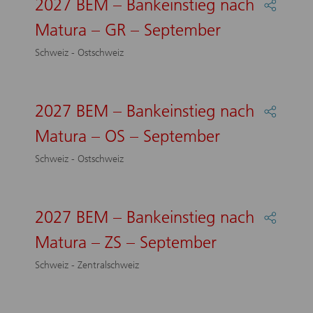
2027 BEM – Bankeinstieg nach
Partage
–
:
BS
Matura – GR – September
2027
–
BEM
Septem
Schweiz - Ostschweiz
–
Bankein
nach
Matura
2027 BEM – Bankeinstieg nach
Partage
–
:
GR
Matura – OS – September
2027
–
BEM
Septem
Schweiz - Ostschweiz
–
Bankein
nach
Matura
2027 BEM – Bankeinstieg nach
Partage
–
:
OS
Matura – ZS – September
2027
–
BEM
Septem
Schweiz - Zentralschweiz
–
Bankein
nach