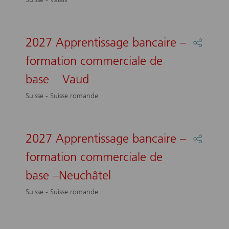
formati
commer
de
base
2027 Apprentissage bancaire –
Partage
–
:
formation commerciale de
Valais
2027
Apprent
base – Vaud
bancair
–
Suisse - Suisse romande
formati
commer
de
base
2027 Apprentissage bancaire –
Partage
–
:
formation commerciale de
Vaud
2027
Apprent
base –Neuchâtel
bancair
–
Suisse - Suisse romande
formati
commer
de