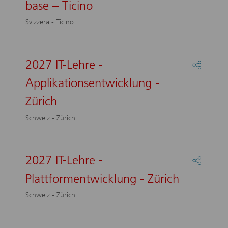
base – Ticino
bancari
–
Svizzera - Ticino
formaz
commer
di
base
2027 IT-Lehre -
Partage
–
:
Applikationsentwicklung -
Ticino
2027
IT-
Zürich
Lehre
-
Schweiz - Zürich
Applika
-
Zürich
2027 IT-Lehre -
Partage
:
Plattformentwicklung - Zürich
2027
IT-
Schweiz - Zürich
Lehre
-
Plattfo