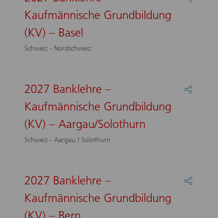
maturit
:
Kaufmännische Grundbildung
–
2027
Ticino
Bankle
(KV) – Basel
–
–
Settem
Kaufmä
Schweiz - Nordschweiz
Grundb
(KV)
–
Basel
2027 Banklehre –
Partage
:
Kaufmännische Grundbildung
2027
Bankle
(KV) – Aargau/Solothurn
–
Kaufmä
Schweiz - Aargau / Solothurn
Grundb
(KV)
–
Aargau
2027 Banklehre –
Partage
:
Kaufmännische Grundbildung
2027
Bankle
(KV) – Bern