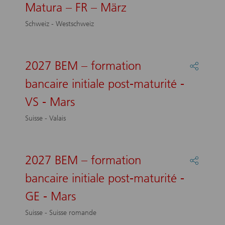
AG/SO
Matura – FR – März
2027
–
BEM
März
Schweiz - Westschweiz
–
Bankein
nach
Matura
2027 BEM – formation
Partage
–
:
FR
bancaire initiale post-maturité -
2027
–
BEM
VS - Mars
März
–
formati
Suisse - Valais
bancair
initiale
post-
maturit
2027 BEM – formation
Partage
-
:
bancaire initiale post-maturité -
VS
2027
-
BEM
GE - Mars
Mars
–
formati
Suisse - Suisse romande
bancair