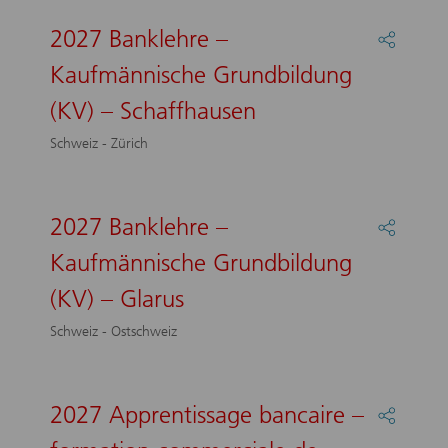
–
Freibur
2027 Banklehre –
Partage
:
Kaufmännische Grundbildung
2027
Bankle
(KV) – Schaffhausen
–
Kaufmä
Schweiz - Zürich
Grundb
(KV)
–
Schaff
2027 Banklehre –
Partage
:
Kaufmännische Grundbildung
2027
Bankle
(KV) – Glarus
–
Kaufmä
Schweiz - Ostschweiz
Grundb
(KV)
–
Glarus
2027 Apprentissage bancaire –
Partage
: