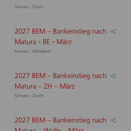
Kaufmä
Schweiz - Zürich
Grundb
(KV)
–
Zürich
2027 BEM – Bankeinstieg nach
Partage
:
Matura - BE - März
2027
BEM
Schweiz - Mittelland
–
Bankein
nach
Matura
2027 BEM – Bankeinstieg nach
Partage
-
:
BE
Matura – ZH – März
2027
-
BEM
März
Schweiz - Zürich
–
Bankein
nach
Matura
2027 BEM – Bankeinstieg nach
Partage
–
:
ZH
Matura – Wallis – März