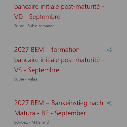
:
bancaire initiale post-maturité -
FR
2027
-
BEM
VD - Septembre
Septem
–
formati
Suisse - Suisse romande
bancair
initiale
post-
maturit
2027 BEM – formation
Partage
-
:
bancaire initiale post-maturité -
VD
2027
-
BEM
VS - Septembre
Septem
–
formati
Suisse - Valais
bancair
initiale
post-
maturit
2027 BEM – Bankeinstieg nach
Partage
-
:
Matura - BE - September
VS
2027
-
BEM
Schweiz - Mittelland
Septem
–