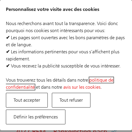
Passer
Liens
au
Personnalisez votre visite avec des cookies
de
contenu
l'en-
principal
Nous recherchons avant tout la transparence. Voici donc
tête
Restreindre les sélections
pourquoi nos cookies sont intéressants pour vous:
✔
Les pages sont ouvertes avec les bons paramètres de pays
Retour
Enregistrer cette recherche
et de langue.
✔
Les informations pertinentes pour vous s'affichent plus
rapidement.
Résultats 58
✔
Vous recevez la publicité susceptible de vous intéresser.
Affiner les 50 résultats
Vous trouverez tous les détails dans notre
politique de
confidentialité
et dans notre
avis sur les cookies
.
Trier par:
Tout accepter
Tout refuser
Date
Définir les préférences
2027 BEM – Bankeinstieg nach
Partage