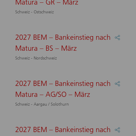
Matura – GR – März
2027
–
BEM
März
Schweiz - Ostschweiz
–
Bankein
nach
Matura
2027 BEM – Bankeinstieg nach
Partage
–
:
GR
Matura – BS – März
2027
–
BEM
März
Schweiz - Nordschweiz
–
Bankein
nach
Matura
2027 BEM – Bankeinstieg nach
Partage
–
:
BS
Matura – AG/SO – März
2027
–
BEM
März
Schweiz - Aargau / Solothurn
–
Bankein
nach
Matura
2027 BEM – Bankeinstieg nach
Partage
–
: