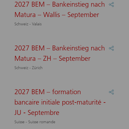
Matura
2027 BEM – Bankeinstieg nach
Partage
–
:
ZS
Matura – Wallis – September
2027
–
BEM
Septem
Schweiz - Valais
–
Bankein
nach
Matura
2027 BEM – Bankeinstieg nach
Partage
–
:
Wallis
Matura – ZH – September
2027
–
BEM
Septem
Schweiz - Zürich
–
Bankein
nach
Matura
2027 BEM – formation
Partage
–
:
ZH
bancaire initiale post-maturité -
2027
–
BEM
JU - Septembre
Septem
–
formati
Suisse - Suisse romande
bancair