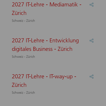
-
2027 IT-Lehre - Mediamatik -
Partage
Zürich
:
Zürich
2027
IT-
Schweiz - Zürich
Lehre
-
Mediam
-
2027 IT-Lehre - Entwicklung
Partage
Zürich
:
digitales Business - Zürich
2027
IT-
Schweiz - Zürich
Lehre
-
Entwic
digitale
2027 IT-Lehre - IT-way-up -
Partage
Busines
:
-
Zürich
2027
Zürich
IT-
Schweiz - Zürich
Lehre
-
IT-