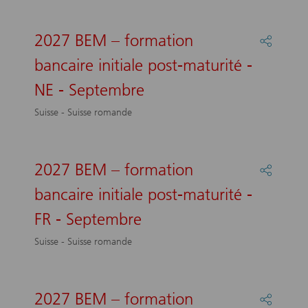
initiale
post-
maturit
2027 BEM – formation
Partage
-
:
bancaire initiale post-maturité -
JU
2027
-
BEM
NE - Septembre
Septem
–
formati
Suisse - Suisse romande
bancair
initiale
post-
maturit
2027 BEM – formation
Partage
-
:
bancaire initiale post-maturité -
NE
2027
-
BEM
FR - Septembre
Septem
–
formati
Suisse - Suisse romande
bancair
initiale
post-
maturit
2027 BEM – formation
Partage
-