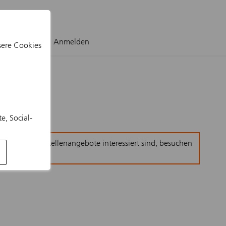
FAQ (EN)
Anmelden
sere Cookies
, Social-
rer anderen Stellenangebote interessiert sind, besuchen