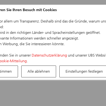
ren Sie Ihren Besuch mit Cookies
 (EN)
Studierende (EN)
Schülerinnen und Schüler
vor allem um Transparenz. Deshalb sind das die Gründe, warum un
nd:
wird in den richtigen Länder- und Spracheinstellungen geöffnet.
levante Informationen werden schneller angezeigt.
en Werbung, die Sie interessieren könnte.
finden Sie in unserer
Datenschutzerklärung
und unserer UBS Website
ookie-Mitteilung
.
en oder die Stelle wurde bereits vergeben. Wenn Sie an einem unse
stimmen
Alle ablehnen
Einstellungen festlegen